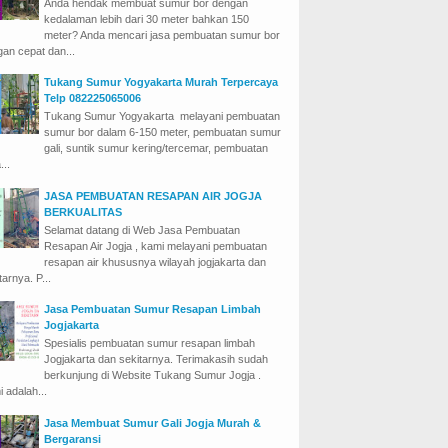
Anda hendak membuat sumur bor dengan
kedalaman lebih dari 30 meter bahkan 150
meter? Anda mencari jasa pembuatan sumur bor
an cepat dan...
Tukang Sumur Yogyakarta Murah Terpercaya
Telp 082225065006
Tukang Sumur Yogyakarta melayani pembuatan
sumur bor dalam 6-150 meter, pembuatan sumur
gali, suntik sumur kering/tercemar, pembuatan
...
JASA PEMBUATAN RESAPAN AIR JOGJA
BERKUALITAS
Selamat datang di Web Jasa Pembuatan
Resapan Air Jogja , kami melayani pembuatan
resapan air khususnya wilayah jogjakarta dan
tarnya. P...
Jasa Pembuatan Sumur Resapan Limbah
Jogjakarta
Spesialis pembuatan sumur resapan limbah
Jogjakarta dan sekitarnya. Terimakasih sudah
berkunjung di Website Tukang Sumur Jogja .
 adalah...
Jasa Membuat Sumur Gali Jogja Murah &
Bergaransi