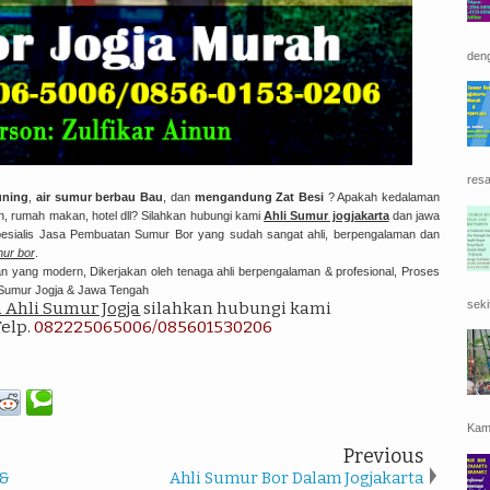
deng
resa
uning
,
air sumur berbau Bau
, dan
mengandung Zat Besi
? Apakah kedalaman
, rumah makan, hotel dll? Silahkan hubungi kami
Ahli Sumur jogjakarta
dan jawa
spesialis Jasa Pembuatan Sumur Bor yang sudah sangat ahli, berpengalaman dan
ur bor
.
n yang modern, Dikerjakan oleh tenaga ahli berpengalaman & profesional, Proses
i Sumur Jogja & Jawa Tengah
seki
a Ahli Sumur Jogja
silahkan hubungi kami
Telp.
082225065006/085601530206
Kami
Previous
 &
Ahli Sumur Bor Dalam Jogjakarta