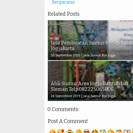
Bergaransi
Related Posts
Jasa Pembuatan Sumur Resapan L
Jogjakarta
30 September 2020
Jasa Sumur Bor Jogja
Ahli Sumur Area Jogja Bantul dan
Sleman Telp.082225065006
24 September 2019
Jasa Sumur Bor Jogja
0 Comments:
Post A Comment