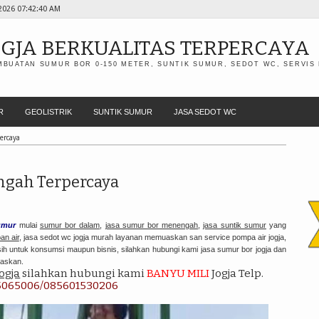
2026
07:42:41 AM
OGJA BERKUALITAS TERPERCAYA
MBUATAN SUMUR BOR 0-150 METER, SUNTIK SUMUR, SEDOT WC, SERVIS
R
GEOLISTRIK
SUNTIK SUMUR
JASA SEDOT WC
ercaya
engah Terpercaya
umur
mulai
sumur bor dalam
,
jasa sumur bor menengah
,
jasa suntik sumur
yang
an air
, jasa sedot wc jogja murah layanan memuaskan san service pompa air jogja,
rsih untuk konsumsi maupun bisnis, silahkan hubungi kami jasa sumur bor jogja dan
uaskan.
ogja
silahkan hubungi kami
BANYU MILI
Jogja Telp.
5065006/085601530206