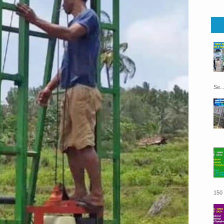
Se..
150 