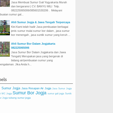
Jasa Membuat Sumur Gali Yogyakarta Murah
dan bergaransi | CV. BANYU MILI Telp.
082225065006/085601530206 . Melayani
uatan sumur gal...
Ahli Sumur Jogja & Jawa Tengah Terpercaya
Kini Kami telah hadir Jasa pembuatan berbagai
jenis sumur mulai sumur bor dalam , jasa sumur
bor menengah , jasa suntik sumur yang keruh ...
Ahli Sumur Bor Dalam Jogjakarta
082225065006
Jasa Sumur Bor Dalam Jogjakarta dan Jawa
Tengah| Merupakan jasa yang bergerak di
bidang air/pembuatan sumur yang
engalaman. Jika Anda h...
bels
i Sumur Jogja
Jasa Resapan Air Jogja
Jasa Sumur Jogja
Sumur Bor Jogja
t WC Jogja
sumur gali jogja
Suntik
tukang sumur jogja
r Jogja