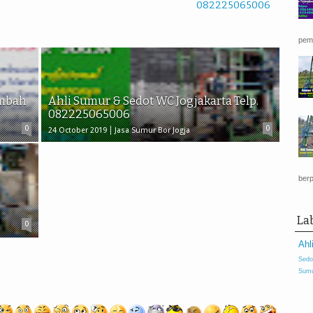
082225065006
pemb
imbah
Ahli Sumur & Sedot WC Jogjakarta Telp.
082225065006
0
0
24 October 2019
Jasa Sumur Bor Jogja
berp
La
0
Ahl
Sedo
Sumu