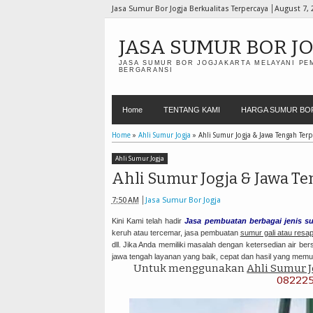
Jasa Sumur Bor Jogja Berkualitas Terpercaya
August 7, 
JASA SUMUR BOR J
JASA SUMUR BOR JOGJAKARTA MELAYANI PE
BERGARANSI
Home
TENTANG KAMI
HARGA SUMUR BO
Home
»
Ahli Sumur Jogja
»
Ahli Sumur Jogja & Jawa Tengah Terp
Ahli Sumur Jogja
Ahli Sumur Jogja & Jawa T
7:50 AM
Jasa Sumur Bor Jogja
Kini Kami telah hadir
Jasa pembuatan berbagai jenis s
keruh atau tercemar, jasa pembuatan
sumur gali atau resap
dll. Jika Anda memiliki masalah dengan ketersedian air be
jawa tengah layanan yang baik, cepat dan hasil yang mem
Untuk menggunakan
Ahli Sumur J
08222