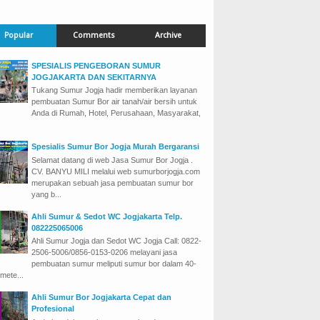
Popular
Comments
Archive
SPESIALIS PENGEBORAN SUMUR
JOGJAKARTA DAN SEKITARNYA
Tukang Sumur Jogja hadir memberikan layanan
pembuatan Sumur Bor air tanah/air bersih untuk
Anda di Rumah, Hotel, Perusahaan, Masyarakat,
.
Spesialis Sumur Bor Jogja Murah Bergaransi
Selamat datang di web Jasa Sumur Bor Jogja .
CV. BANYU MILI melalui web sumurborjogja.com
merupakan sebuah jasa pembuatan sumur bor
yang b...
Ahli Sumur & Sedot WC Jogjakarta Telp.
082225065006
Ahli Sumur Jogja dan Sedot WC Jogja Call: 0822-
2506-5006/0856-0153-0206 melayani jasa
pembuatan sumur meliputi sumur bor dalam 40-
mete...
Ahli Sumur Bor Jogjakarta Cepat dan
Profesional